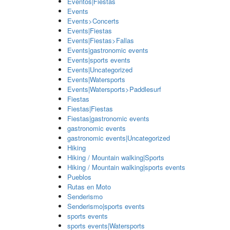
Eventos|Fiestas
Events
Events>Concerts
Events|Fiestas
Events|Fiestas>Fallas
Events|gastronomic events
Events|sports events
Events|Uncategorized
Events|Watersports
Events|Watersports>Paddlesurf
Fiestas
Fiestas|Fiestas
Fiestas|gastronomic events
gastronomic events
gastronomic events|Uncategorized
Hiking
Hiking / Mountain walking|Sports
Hiking / Mountain walking|sports events
Pueblos
Rutas en Moto
Senderismo
Senderismo|sports events
sports events
sports events|Watersports