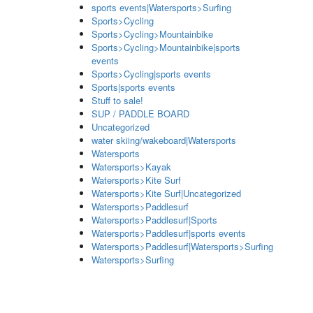
sports events|Watersports>Surfing
Sports>Cycling
Sports>Cycling>Mountainbike
Sports>Cycling>Mountainbike|sports
events
Sports>Cycling|sports events
Sports|sports events
Stuff to sale!
SUP / PADDLE BOARD
Uncategorized
water skiing/wakeboard|Watersports
Watersports
Watersports>Kayak
Watersports>Kite Surf
Watersports>Kite Surf|Uncategorized
Watersports>Paddlesurf
Watersports>Paddlesurf|Sports
Watersports>Paddlesurf|sports events
Watersports>Paddlesurf|Watersports>Surfing
Watersports>Surfing