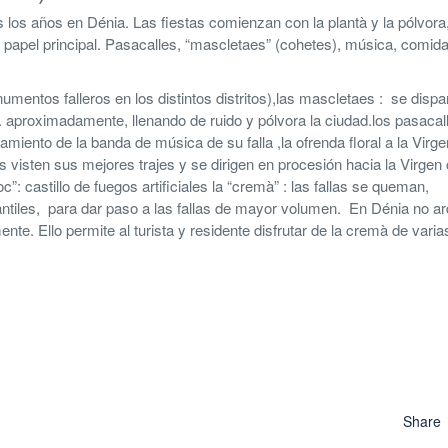
s los años en Dénia. Las fiestas comienzan con la plantà y la pólvora
papel principal. Pasacalles, “mascletaes” (cohetes), música, comid
umentos falleros en los distintos distritos),las mascletaes : se disp
 h. aproximadamente, llenando de ruido y pólvora la ciudad.los pasacall
amiento de la banda de música de su falla ,la ofrenda floral a la Virge
s visten sus mejores trajes y se dirigen en procesión hacia la Virgen
”: castillo de fuegos artificiales la “cremà” : las fallas se queman,
fantiles, para dar paso a las fallas de mayor volumen. En Dénia no a
te. Ello permite al turista y residente disfrutar de la cremà de varia
Share