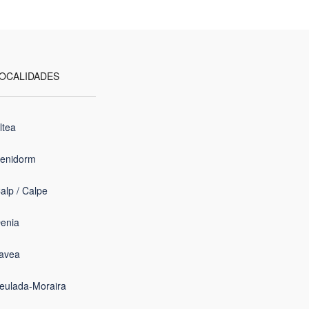
OCALIDADES
ltea
enidorm
alp / Calpe
enia
avea
eulada-Moraira