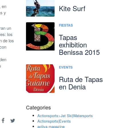
, en
Kite Surf
as y
FIESTAS
aran un
es: los
Tapas
n de los
exhibition
 con
Benissa 2015
rden
s
EVENTS
Ruta de Tapas
en Denia
Categories
Actionsports>Jet Ski|Watersports
Actionsports|Events
activa magazine