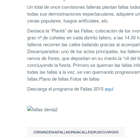
Un total de once comisiones falleras plantan fallas todo
todas sus demostraciones espectaculares, adquiere un 
cenas populares, fuegos artificiales, etc.
Destaca la “Plantà” de las Fallas: colocación de los mon
gran nº de cohetes en cada distrito fallero, a las 14.30
falleros recorren las calles bailando gracias al acompañ
Desamparados: uno de los actos principales, los fallero
ramos de flores, que depositan en su manto.la “nit del foc
concluyendo la fiesta. Primero se queman las fallas in
todas las fallas a la vez, se van quemando progresivamen
fallas.Plano de fallas.Fotos de fallas
Descarga el programa de Fallas 2015
aquí
CREMÁ|DENIA|FALLAS|PASACALLES|RUIDO|VIRGEN