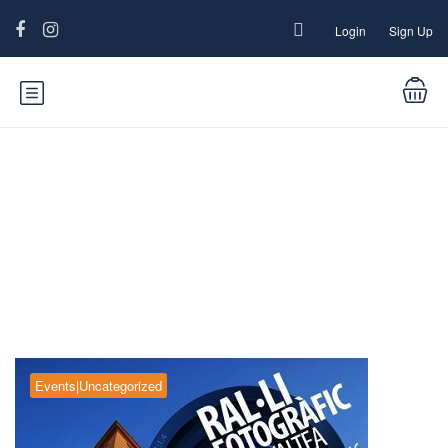
Login
Sign Up
Blog
Events|Uncategorized