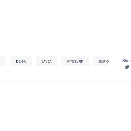
Sha
E
DÉNIA
JÁVEA
KITESURF
SUP O