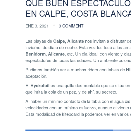
QUE BUEN ESPECTACULO 
EN CALPE, COSTA BLANC
ENE 3, 2021
0 COMMENT
Las playas de
Calpe, Alicante
nos invitan a disfrutar d
invierno, de día o de noche. Esta vez les tocó a los am
Benidorm, Alicante,
etc. Un dia ideal, con viento y ol
espectadores de todas las edades. Un ambiente colorid
Pudimos también ver a muchos riders con tablas de
H
aceptación.
El
Hydrofoil
es una quilla desmontable que se sitúa en la 
que imita la cola de un pez, y de ahí, su secreto.
Al haber un mínimo contacto de la tabla con el agua dis
velocidades con un mínimo esfuerzo, aunque el viento n
Esta modalidad de kiteboard la podemos ver en varios d