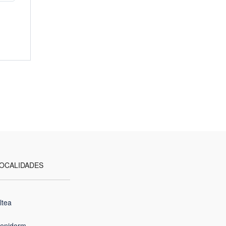
OCALIDADES
ltea
enidorm