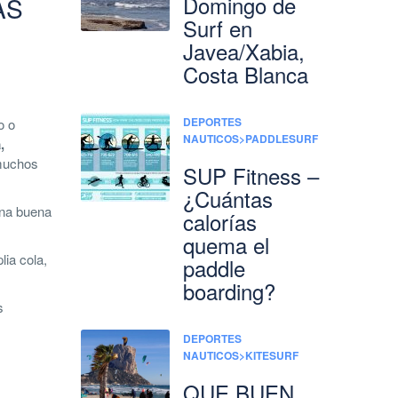
Domingo de
AS
Surf en
Javea/Xabia,
Costa Blanca
DEPORTES
o o
NAUTICOS>PADDLESURF
,
 muchos
SUP Fitness –
¿Cuántas
una buena
calorías
quema el
lia cola,
paddle
boarding?
s
DEPORTES
NAUTICOS>KITESURF
QUE BUEN