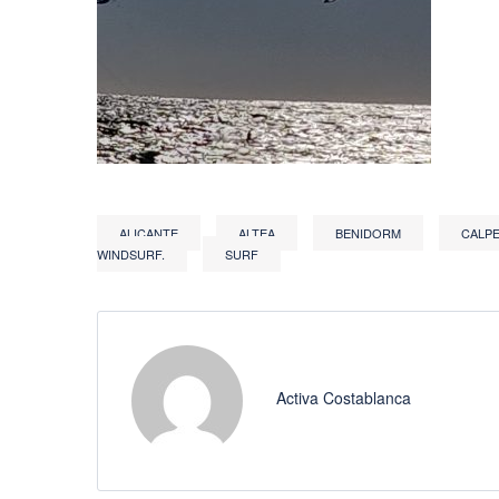
ALICANTE
ALTEA
BENIDORM
CALP
WINDSURF.
SURF
Activa Costablanca