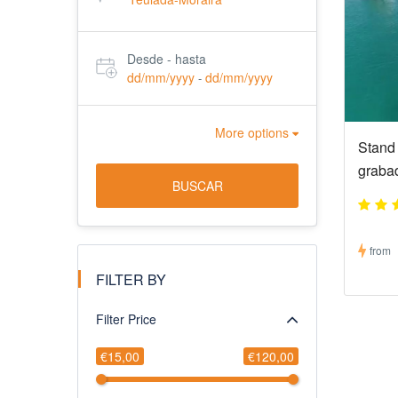
Desde - hasta
dd/mm/yyyy
dd/mm/yyyy
-
More options
Stand
graba
BUSCAR
from
FILTER BY
Filter Price
€15,00
€120,00