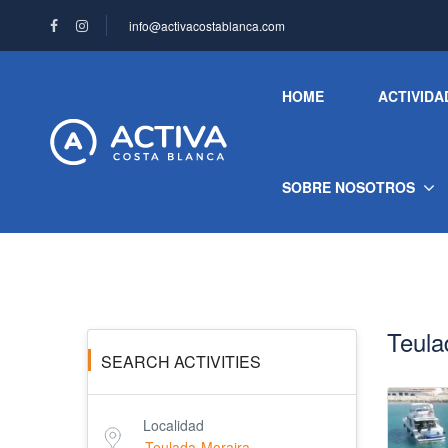
info@activacostablanca.com
HOME
ACTIVIDA
Sidebar Search Layout 
SOBRE NOSOTROS
Teula
SEARCH ACTIVITIES
Localidad