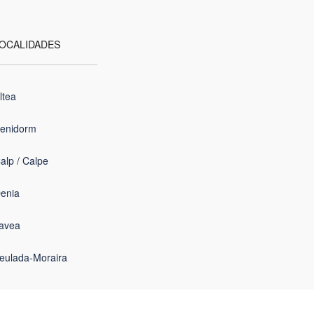
OCALIDADES
ltea
enidorm
alp / Calpe
enia
avea
eulada-Moraira