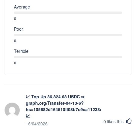
Average
0
Poor
0
Terrible
0
💹 Top Up 36,824.68 USDC ⇨
graph.org/Transfer-04-13-6?
hs=105682d164510ff08b7c9ca11233d2fd&
💹
0
likes this
16/04/2026