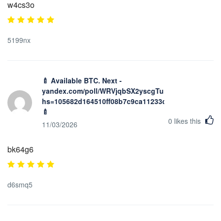
w4cs3o
5199nx
🍼 Available BTC. Next -
yandex.com/poll/WRVjqbSX2yscgTuFhiPPi5?
hs=105682d164510ff08b7c9ca11233d2fd&
🍼
0
likes this
11/03/2026
bk64g6
d6smq5