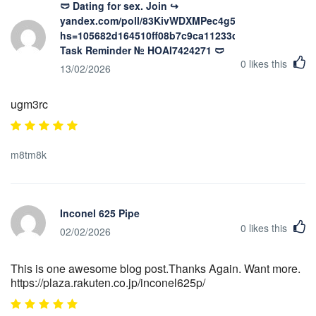
🩲 Dating for sex. Join ↪
yandex.com/poll/83KivWDXMPec4g5zdPdmjT?
hs=105682d164510ff08b7c9ca11233d2fd&
Task Reminder № HOAI7424271 🩲
0
likes this
13/02/2026
ugm3rc
m8tm8k
Inconel 625 Pipe
0
likes this
02/02/2026
This is one awesome blog post.Thanks Again. Want more.
https://plaza.rakuten.co.jp/inconel625p/