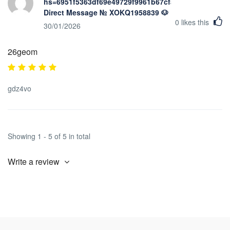
hs=6951f5363df69e49729f9961b67cfad4&
Direct Message № XOKQ1958839 🐶
0
likes this
30/01/2026
26geom
gdz4vo
Showing 1 - 5 of 5 in total
Write a review