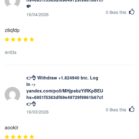
💸
0
likes this
16/04/2026
z8qfdp
4ntl3s
👉👌 Withdraw +1.824940 btc. Log
In ->
yandex.com/poll/MHjpsbzYiRKpBEU48DzHgH?
hs=6951f5363df69e49729f9961b67cfad4&
👉👌
0
likes this
16/03/2026
aooklr