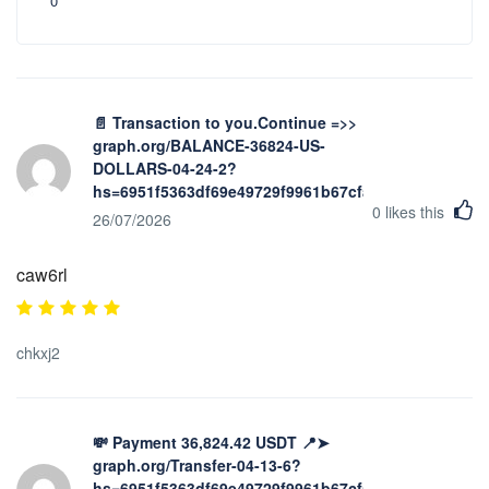
0
📄 Transaction to you.Continue =>>
graph.org/BALANCE-36824-US-
DOLLARS-04-24-2?
hs=6951f5363df69e49729f9961b67cfad4&
0
likes this
26/07/2026
caw6rl
chkxj2
💸 Payment 36,824.42 USDT 📍➤
graph.org/Transfer-04-13-6?
hs=6951f5363df69e49729f9961b67cfad4&