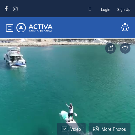
Login
Sign Up
Video
More Photos