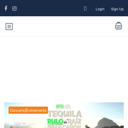
Login
Sign Up
Blog
Concerts|Événements