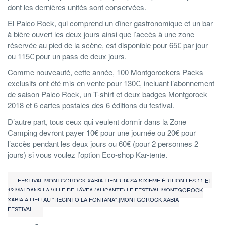
dont les dernières unités sont conservées.
El Palco Rock, qui comprend un dîner gastronomique et un bar
à bière ouvert les deux jours ainsi que l’accès à une zone
réservée au pied de la scène, est disponible pour 65€ par jour
ou 115€ pour un pass de deux jours.
Comme nouveauté, cette année, 100 Montgorockers Packs
exclusifs ont été mis en vente pour 130€, incluant l’abonnement
de saison Palco Rock, un T-shirt et deux badges Montgorock
2018 et 6 cartes postales des 6 éditions du festival.
D’autre part, tous ceux qui veulent dormir dans la Zone
Camping devront payer 10€ pour une journée ou 20€ pour
l’accès pendant les deux jours ou 60€ (pour 2 personnes 2
jours) si vous voulez l’option Eco-shop Kar-tente.
FESTIVAL MONTGOROCK XÀBIA TIENDRA SA SIXIÈME ÉDITION LES 11 ET
12 MAI DANS LA VILLE DE JÁVEA (ALICANTE)|LE FESTIVAL MONTGOROCK
XÀBIA A LIEU AU "RECINTO LA FONTANA".|MONTGOROCK XÀBIA
FESTIVAL