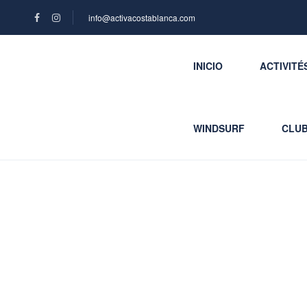
info@activacostablanca.com
INICIO
ACTIVITÉ
WINDSURF
CLUB
Catégorie :
Eventos