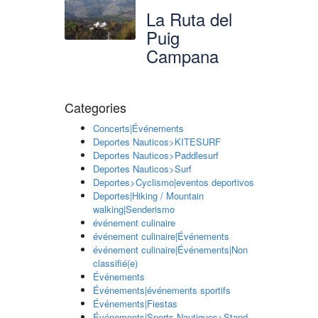
La Ruta del
Puig
Campana
Categories
Concerts|Événements
Deportes Nauticos>KITESURF
Deportes Nauticos>Paddlesurf
Deportes Nauticos>Surf
Deportes>Cyclismo|eventos deportivos
Deportes|Hiking / Mountain
walking|Senderismo
événement culinaire
événement culinaire|Événements
événement culinaire|Événements|Non
classifié(e)
Événements
Événements|événements sportifs
Événements|Fiestas
Événements|Sports Nautiques>Stand