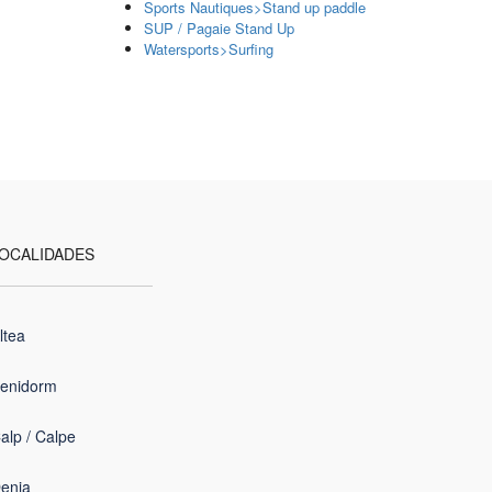
Sports Nautiques>Stand up paddle
SUP / Pagaie Stand Up
Watersports>Surfing
OCALIDADES
ltea
enidorm
alp / Calpe
enia