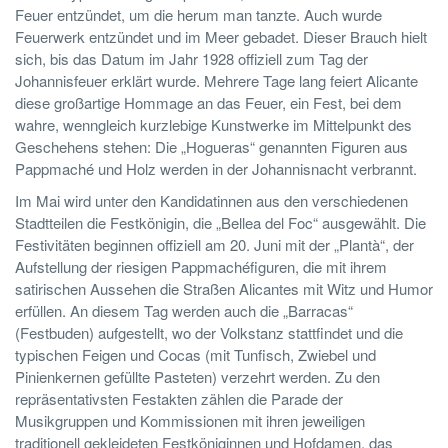
Feuer entzündet, um die herum man tanzte. Auch wurde
Feuerwerk entzündet und im Meer gebadet. Dieser Brauch hielt
sich, bis das Datum im Jahr 1928 offiziell zum Tag der
Johannisfeuer erklärt wurde. Mehrere Tage lang feiert Alicante
diese großartige Hommage an das Feuer, ein Fest, bei dem
wahre, wenngleich kurzlebige Kunstwerke im Mittelpunkt des
Geschehens stehen: Die „Hogueras“ genannten Figuren aus
Pappmaché und Holz werden in der Johannisnacht verbrannt.
Im Mai wird unter den Kandidatinnen aus den verschiedenen
Stadtteilen die Festkönigin, die „Bellea del Foc“ ausgewählt. Die
Festivitäten beginnen offiziell am 20. Juni mit der „Plantà“, der
Aufstellung der riesigen Pappmachéfiguren, die mit ihrem
satirischen Aussehen die Straßen Alicantes mit Witz und Humor
erfüllen. An diesem Tag werden auch die „Barracas“
(Festbuden) aufgestellt, wo der Volkstanz stattfindet und die
typischen Feigen und Cocas (mit Tunfisch, Zwiebel und
Pinienkernen gefüllte Pasteten) verzehrt werden. Zu den
repräsentativsten Festakten zählen die Parade der
Musikgruppen und Kommissionen mit ihren jeweiligen
traditionell gekleideten Festköniginnen und Hofdamen, das