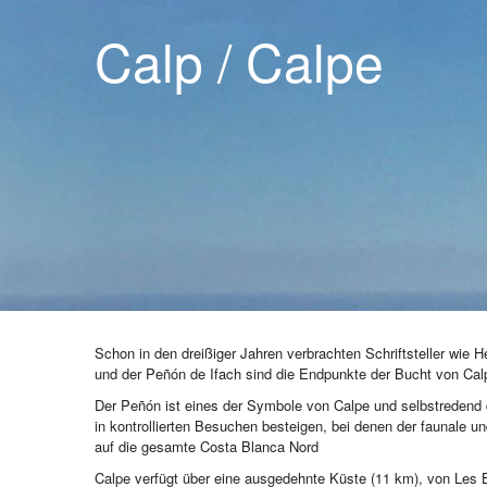
Calp / Calpe
Schon in den dreißiger Jahren verbrachten Schriftsteller wi
und der Peñón de Ifach sind die Endpunkte der Bucht von Cal
Der Peñón ist eines der Symbole von Calpe und selbstredend d
in kontrollierten Besuchen besteigen, bei denen der faunale u
auf die gesamte Costa Blanca Nord
Calpe verfügt über eine ausgedehnte Küste (11 km), von Les 