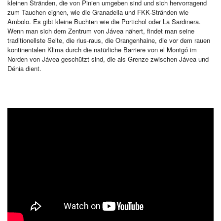
kleinen Stränden, die von Pinien umgeben sind und sich hervorragend
zum Tauchen eignen, wie die Granadella und FKK-Stränden wie
Ambolo. Es gibt kleine Buchten wie die Portichol oder La Sardinera.
Wenn man sich dem Zentrum von Jávea nähert, findet man seine
traditionellste Seite, die rius-raus, die Orangenhaine, die vor dem rauen
kontinentalen Klima durch die natürliche Barriere von el Montgó im
Norden von Jávea geschützt sind, die als Grenze zwischen Jávea und
Dénia dient.