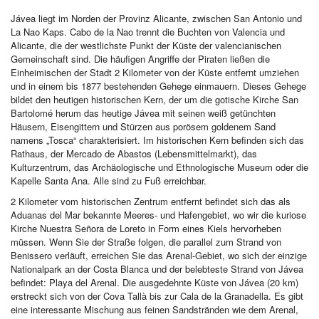
Jávea liegt im Norden der Provinz Alicante, zwischen San Antonio und
La Nao Kaps. Cabo de la Nao trennt die Buchten von Valencia und
Alicante, die der westlichste Punkt der Küste der valencianischen
Gemeinschaft sind. Die häufigen Angriffe der Piraten ließen die
Einheimischen der Stadt 2 Kilometer von der Küste entfernt umziehen
und in einem bis 1877 bestehenden Gehege einmauern. Dieses Gehege
bildet den heutigen historischen Kern, der um die gotische Kirche San
Bartolomé herum das heutige Jávea mit seinen weiß getünchten
Häusern, Eisengittern und Stürzen aus porösem goldenem Sand
namens „Tosca“ charakterisiert. Im historischen Kern befinden sich das
Rathaus, der Mercado de Abastos (Lebensmittelmarkt), das
Kulturzentrum, das Archäologische und Ethnologische Museum oder die
Kapelle Santa Ana. Alle sind zu Fuß erreichbar.
2 Kilometer vom historischen Zentrum entfernt befindet sich das als
Aduanas del Mar bekannte Meeres- und Hafengebiet, wo wir die kuriose
Kirche Nuestra Señora de Loreto in Form eines Kiels hervorheben
müssen. Wenn Sie der Straße folgen, die parallel zum Strand von
Benissero verläuft, erreichen Sie das Arenal-Gebiet, wo sich der einzige
Nationalpark an der Costa Blanca und der belebteste Strand von Jávea
befindet: Playa del Arenal. Die ausgedehnte Küste von Jávea (20 km)
erstreckt sich von der Cova Tallà bis zur Cala de la Granadella. Es gibt
eine interessante Mischung aus feinen Sandstränden wie dem Arenal,