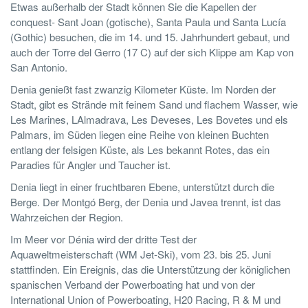
Etwas außerhalb der Stadt können Sie die Kapellen der
conquest- Sant Joan (gotische), Santa Paula und Santa Lucía
(Gothic) besuchen, die im 14. und 15. Jahrhundert gebaut, und
auch der Torre del Gerro (17 C) auf der sich Klippe am Kap von
San Antonio.
Denia genießt fast zwanzig Kilometer Küste. Im Norden der
Stadt, gibt es Strände mit feinem Sand und flachem Wasser, wie
Les Marines, LAlmadrava, Les Deveses, Les Bovetes und els
Palmars, im Süden liegen eine Reihe von kleinen Buchten
entlang der felsigen Küste, als Les bekannt Rotes, das ein
Paradies für Angler und Taucher ist.
Denia liegt in einer fruchtbaren Ebene, unterstützt durch die
Berge. Der Montgó Berg, der Denia und Javea trennt, ist das
Wahrzeichen der Region.
Im Meer vor Dénia wird der dritte Test der
Aquaweltmeisterschaft (WM Jet-Ski), vom 23. bis 25. Juni
stattfinden. Ein Ereignis, das die Unterstützung der königlichen
spanischen Verband der Powerboating hat und von der
International Union of Powerboating, H20 Racing, R & M und