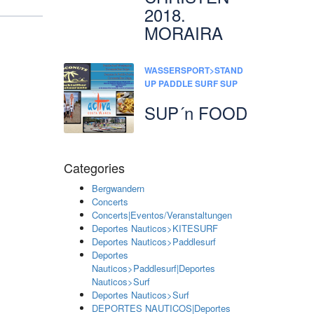
2018.
MORAIRA
WASSERSPORT>STAND
UP PADDLE SURF SUP
SUP´n FOOD
Categories
Bergwandern
Concerts
Concerts|Eventos/Veranstaltungen
Deportes Nauticos>KITESURF
Deportes Nauticos>Paddlesurf
Deportes
Nauticos>Paddlesurf|Deportes
Nauticos>Surf
Deportes Nauticos>Surf
DEPORTES NAUTICOS|Deportes