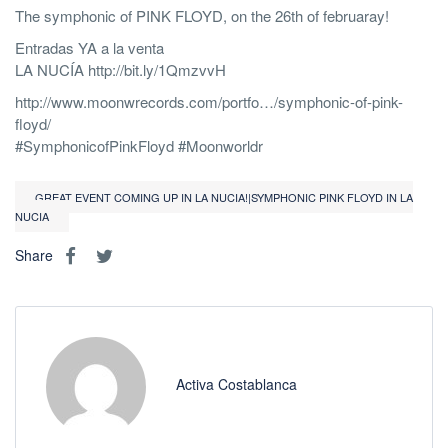
The symphonic of PINK FLOYD, on the 26th of februaray!
Entradas YA a la venta
LA NUCÍA http://bit.ly/1QmzvvH
http://www.moonwrecords.com/portfo…/symphonic-of-pink-
floyd/
‪#‎SymphonicofPinkFloyd‬ ‪#‎Moonworldr‬
GREAT EVENT COMING UP IN LA NUCIA!|SYMPHONIC PINK FLOYD IN LA
NUCIA
Share
Activa Costablanca