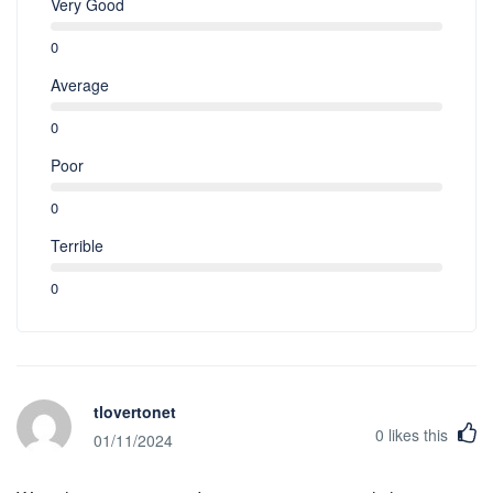
Very Good
0
Average
0
Poor
0
Terrible
0
tlovertonet
0
likes this
01/11/2024